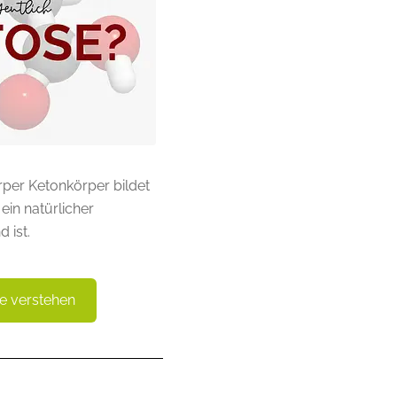
rper Ketonkörper bildet
in natürlicher
 ist.
e verstehen