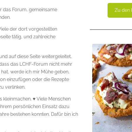
ber das Forum, gemeinsame
Zu den 
nden.
Viele der dort vorgestellten
eite tätig, und zahlreiche
nd auf diese Seite weitergeleitet,
, dass das LCHF-Forum nicht mehr
 hat, werde ich mir Mühe geben,
pion einzufügen oder die Rezepte
zu verlinken.
ls kleinmachen. ♥ Viele Menschen
 ihrem persönlichen Einsatz dazu
hre bestehen konnten. Dafür bin ich