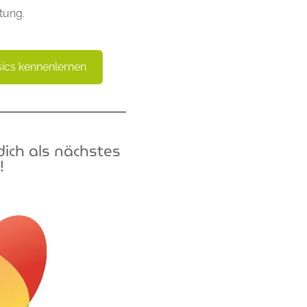
tung.
sics kennenlernen
ich als nächstes
!