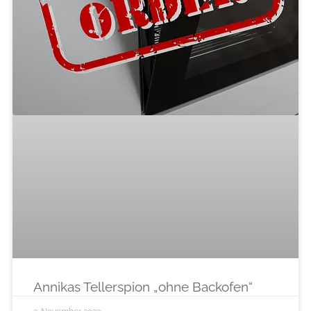
Annikas Tellerspion „ohne Backofen“