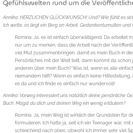
Gefühlswelten rund um die Veröffentlic
Annika: HERZLICHEN GLÜCKWUNSCH! Und? Wie fühlt es sich a
Ich wette, es liegt ein Berg an Arbeit, Gedankentumulten und G
Romina: Ja, es ist einfach überwältigend. Da arbeite
nur um zu merken, dass die Arbeit nach der Veröffentl
viel Mut zusammenbringen, damit es mein Buch in die
Persönliches mit der Welt teilt, dann kommt da scho
anderen über mein Buch? Was ist, wenn es alle einfa
niemandem hilft? Wenn es einfach keine Hilfestellung, k
es da und ich finde es einfach nur wundervoll!
Annika: Vorweg interessiert uns natürlich deine persönliche Ge
Buch. Magst du dich und deinen Weg ein wenig erläutern?
Romina: Ja, mein Weg ist wirklich der Grundstein für 
formulieren. Ich hatte ja, seit ich ein Teenager war, 
schleichend nach oben, obwohl ich immer sehr viel Sp