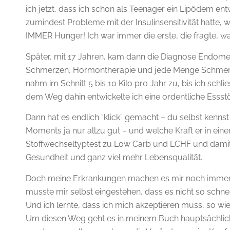
ich jetzt, dass ich schon als Teenager ein Lipödem ent
zumindest Probleme mit der Insulinsensitivität hatte, w
IMMER Hunger! Ich war immer die erste, die fragte, w
Später, mit 17 Jahren, kam dann die Diagnose Endome
Schmerzen, Hormontherapie und jede Menge Schmerzmi
nahm im Schnitt 5 bis 10 Kilo pro Jahr zu, bis ich schl
dem Weg dahin entwickelte ich eine ordentliche Essst
Dann hat es endlich “klick” gemacht – du selbst kennst
Moments ja nur allzu gut – und welche Kraft er in ei
Stoffwechseltyptest zu Low Carb und LCHF und damit
Gesundheit und ganz viel mehr Lebensqualität.
Doch meine Erkrankungen machen es mir noch immer 
musste mir selbst eingestehen, dass es nicht so schne
Und ich lernte, dass ich mich akzeptieren muss, so wie i
Um diesen Weg geht es in meinem Buch hauptsächlich