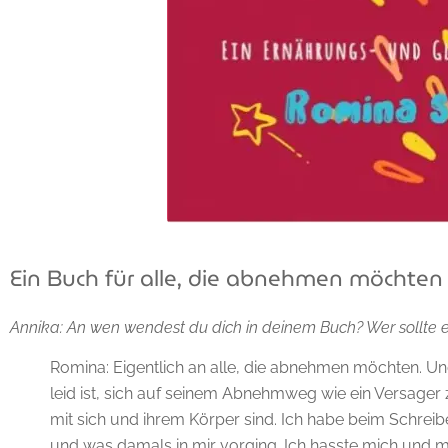
Ein Buch für alle, die abnehmen möchten
Annika: An wen wendest du dich in deinem Buch? Wer sollte 
Romina: Eigentlich an alle, die abnehmen möchten. Und 
leid ist, sich auf seinem Abnehmweg wie ein Versager zu 
mit sich und ihrem Körper sind. Ich habe beim Schreib
und was damals in mir vorging. Ich hasste mich und m