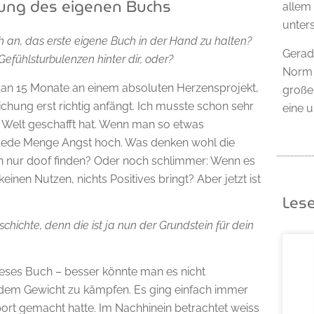
hung des eigenen Buchs
allem
unters
n, das erste eigene Buch in der Hand zu halten?
Gerad
efühlsturbulenzen hinter dir, oder?
Norm 
t man 15 Monate an einem absoluten Herzensprojekt,
große
ichung erst richtig anfängt. Ich musste schon sehr
eine 
 Welt geschafft hat. Wenn man so etwas
n jede Menge Angst hoch. Was denken wohl die
ch nur doof finden? Oder noch schlimmer: Wenn es
einen Nutzen, nichts Positives bringt? Aber jetzt ist
Les
schichte, denn die ist ja nun der Grundstein für dein
dieses Buch – besser könnte man es nicht
mit dem Gewicht zu kämpfen. Es ging einfach immer
ort gemacht hatte. Im Nachhinein betrachtet weiss