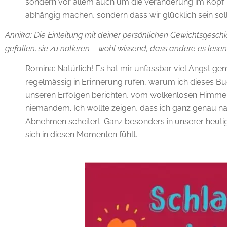
sondern vor allem auch um die Veränderung im Kopf. 
abhängig machen, sondern dass wir glücklich sein sol
Annika: Die Einleitung mit deiner persönlichen Gewichtsgeschicht
gefallen, sie zu notieren – wohl wissend, dass andere es les
Romina: Natürlich! Es hat mir unfassbar viel Angst ge
regelmässig in Erinnerung rufen, warum ich dieses B
unseren Erfolgen berichten, vom wolkenlosen Himmel
niemandem. Ich wollte zeigen, dass ich ganz genau na
Abnehmen scheitert. Ganz besonders in unserer heuti
sich in diesen Momenten fühlt.