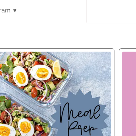
gram. ♥