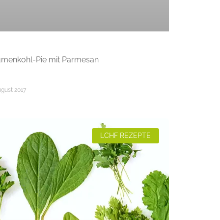
umenkohl-Pie mit Parmesan
ugust 2017
LCHF REZEPTE