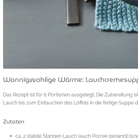
Wonnigwohlige Wärme: Lauchcremesup
Das Rezept ist für 6 Portionen ausgelegt. Die Zubereitung i
Lauch bis zum Eintauchen des Löffels in die fertige Suppe 
Zutaten
ca. 2 stabile Stangen Lauch (auch Porree genannt) bz