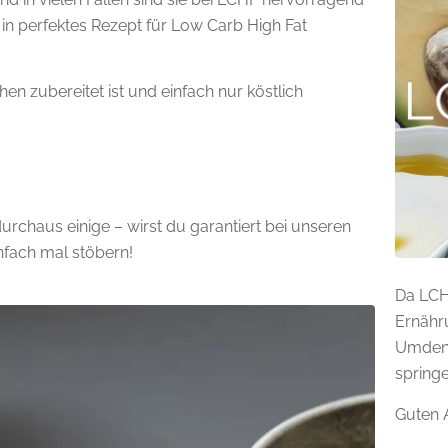
 in perfektes Rezept für Low Carb High Fat
 zubereitet ist und einfach nur köstlich
rchaus einige – wirst du garantiert bei unseren
nfach mal stöbern!
Da LCH
Ernähr
Umdenk
springe
Guten A