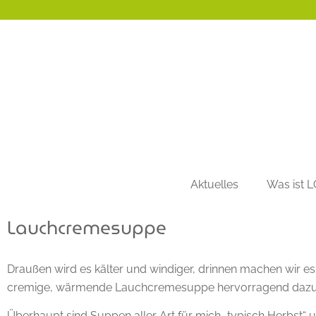
Aktuelles
Was ist 
Lauchcremesuppe
Draußen wird es kälter und windiger, drinnen machen wir e
cremige, wärmende Lauchcremesuppe hervorragend dazu
Überhaupt sind Suppen aller Art für mich „typisch Herbst“ u