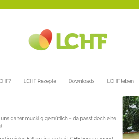
LCHF?
LCHF Rezepte
Downloads
LCHF leben
s uns daher mucklig gemütlich – da passt doch eine
!
nd in vielen Fällen sind sie bei LCHF hervorragend