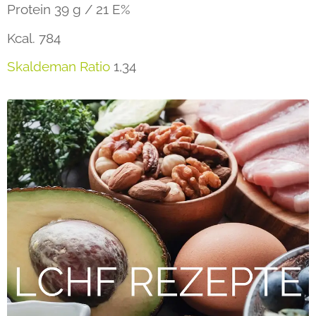
Protein
39 g / 21 E%
Kcal
. 784
Skaldeman
Ratio
1,34