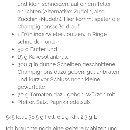
und klein schneiden, auf einem Teller
anrichten (Alternative:
Zudeln,
also
Zucchini-Nudeln
). Hier kommt später die
Champignonssoße drauf:
1 Frühlingszwiebel
, putzen, in Ringe
schneiden und in
50 g Butter
und
15 g Kokosöl
anbraten
300 g
in dünne Scheiben geschnittene
Champignons
dazu geben, gut anbraten
und kurz vor Schluss noch kleine
gewürfelte
70 g Tomaten
dazu geben. Würzen mit
Pfeffer, Salz, Paprika edelsüß
.
545 kcal, 56,5 g Fett, 6,1 g KH, 2,3 g E
Ich brauchte noch eine weitere Mahlzeit und