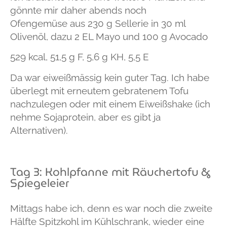
gönnte mir daher abends noch
Ofengemüse
aus
230 g Sellerie
in
30 ml
Olivenöl
, dazu
2 EL Mayo
und
100 g Avocado
529 kcal, 51,5 g F, 5,6 g KH, 5,5 E
Da war eiweißmässig kein guter Tag. Ich habe
überlegt mit erneutem gebratenem Tofu
nachzulegen oder mit einem Eiweißshake (ich
nehme Sojaprotein, aber es gibt ja
Alternativen).
Tag 3: Kohlpfanne mit Räuchertofu &
Spiegeleier
Mittags habe ich, denn es war noch die zweite
Hälfte Spitzkohl im Kühlschrank, wieder eine