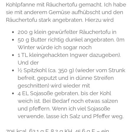
Kohlpfanne mit Räuchertofu gemacht. Ich habe
sie mit anderem Gemüse aufhübscht und den
Räuchertofu stark angebraten. Hierzu wird
200 g klein gewürfelter Räuchertofu in
50 g Butter richtig dunkel angebraten. (Im
Winter würde ich sogar noch
1 TL kleingehackten Ingwer dazugeben).
Und der
½ Spitzkohl (ca. 350 g) (wieder vom Strunk
befreit, geputzt und in dünne Streifen
geschnitten) wird wieder mit
4 EL Sojasoße gebraten, bis der Kohl
weich ist. Bei Bedarf noch etwas salzen
und pfeffern. Wenn ich viel Sojasoße
verwende, lasse ich Salz und Pfeffer weg.
795 kcal, 63.1 g F, 8,2 g KH, 45,6 g E – ein